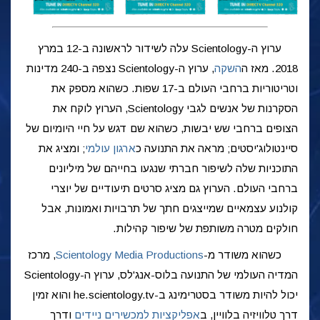
ערוץ ה-Scientology עלה לשידור לראשונה ב-12 במרץ
2018. מאז ה
השקה
, ערוץ ה-Scientology נצפה ב-240 מדינות
וטריטוריות ברחבי העולם ב-17 שפות. כשהוא מספק את
הסקרנות של אנשים לגבי Scientology, הערוץ לוקח את
הצופים ברחבי שש יבשות, כשהוא שם דגש על חיי היומיום של
סיינטולוג'יסטים; מראה את התנועה כ
ארגון עולמי
; ומציג את
התוכניות שלה לשיפור חברתי שנגעו בחייהם של מיליונים
ברחבי העולם. הערוץ גם מציג סרטים תיעודיים של יוצרי
קולנוע עצמאיים שמייצגים חתך של תרבויות ואמונות, אבל
חולקים מטרה משותפת של שיפור קהילות.
כשהוא משודר
מ-
Scientology Media Productions
,
מרכז
המדיה העולמי של התנועה בלוס-אנג'לס, ערוץ ה-Scientology
יכול להיות משודר בסטרימינג ב-he.scientology.tv והוא זמין
דרך טלוויזיה בלוויין, ב
אפליקציות למכשירים ניידים
ודרך