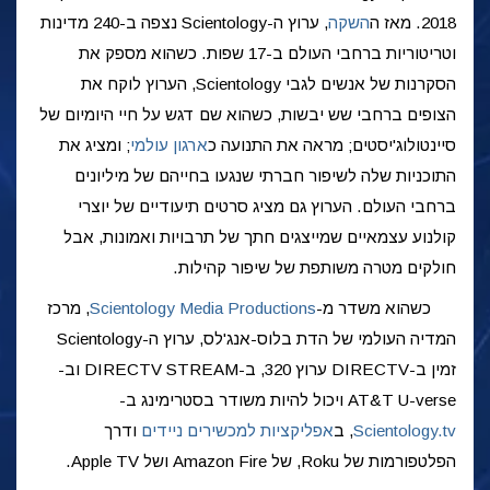
2018. מאז ה
השקה
, ערוץ ה-Scientology נצפה ב-240 מדינות
וטריטוריות ברחבי העולם ב-17 שפות. כשהוא מספק את
הסקרנות של אנשים לגבי Scientology, הערוץ לוקח את
הצופים ברחבי שש יבשות, כשהוא שם דגש על חיי היומיום של
סיינטולוג'יסטים; מראה את התנועה כ
ארגון עולמי
; ומציג את
התוכניות שלה לשיפור חברתי שנגעו בחייהם של מיליונים
ברחבי העולם. הערוץ גם מציג סרטים תיעודיים של יוצרי
קולנוע עצמאיים שמייצגים חתך של תרבויות ואמונות, אבל
חולקים מטרה משותפת של שיפור קהילות.
כשהוא משדר מ-
Scientology Media Productions
, מרכז
המדיה העולמי של הדת בלוס-אנג'לס, ערוץ ה-Scientology
זמין ב-DIRECTV ערוץ 320, ב-DIRECTV STREAM וב-
AT&T U-verse ויכול להיות משודר בסטרימינג ב-
Scientology.tv
, ב
אפליקציות למכשירים ניידים
ודרך
הפלטפורמות של Roku, של Amazon Fire ושל Apple TV.