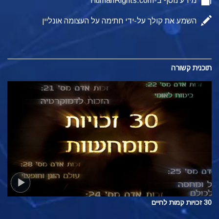
מידע נוסף ב-HumanRights.com
השמע את קולך על-ידי חתימה על העצומה אונליין
תוכנית קשורה
30 זכויות קמות לחיים