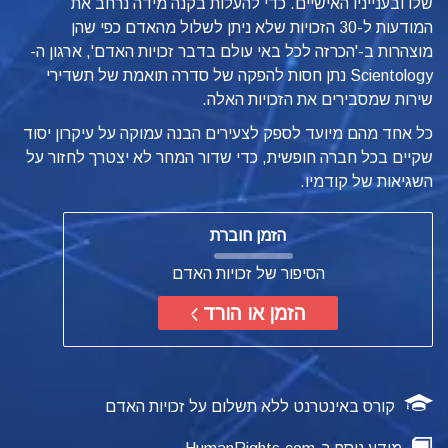
שלו ובענייניו האישיים. כדי להעלות בקנה מידה נרחב את
המודעות ל-30 הזכויות שלא ניתן לשלול מהאדם כפי שהן
מוצהרות ב-'הכרזה לכל באי עולם בדבר זכויות האדם', ארגון ה-
Scientology נתן חסות להפקה של סדרה תואמת של תשדירי
שירות שמסבירים את הזכויות האלה.
כל אחד מהם מיועד לספק לצעירים הבנה עמוקה על עיקרון יסוד
שקיים בכל חברה חופשית, כדי שדור המחר לא יצטרך לחזור על
השגיאות של קודמיו.
הזמן חוברת
הסיפור של זכויות האדם
הזמן או הורד
קורס באינטרנט ללא תשלום על זכויות האדם