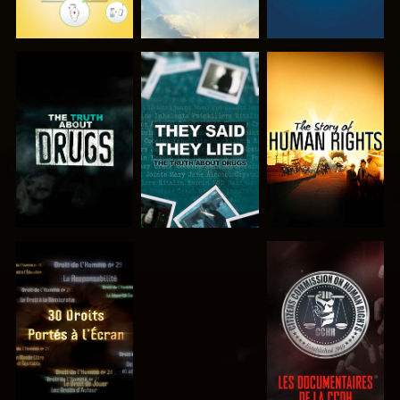
REGARDER
REGARDER
REGARDER
REGARDER
REGARDER
REGARDER