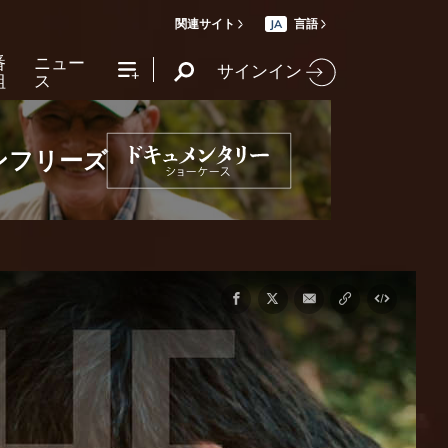
関連サイト
言語
JA
番
ニュー
サインイン
組
ス
ンフリーズ