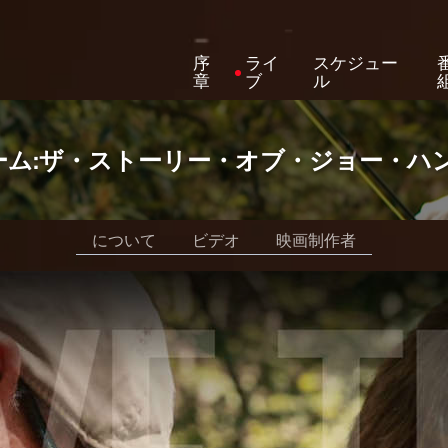
序
ライ
スケジュー
章
ブ
ル
ーム:ザ・ストーリー・オブ・ジョー・ハ
について
ビデオ
映画制作者