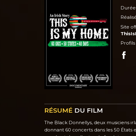
Durée 
Réalis
Site of
ThisI
Profils
RÉSUMÉ
DU FILM
The Black Donnellys, deux musiciens ir
donnant 60 concerts dans les 50 États e