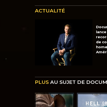
ACTUALITÉ
Docu
lance
recor
de co
home 
Amér
PLUS
AU SUJET DE DOCU