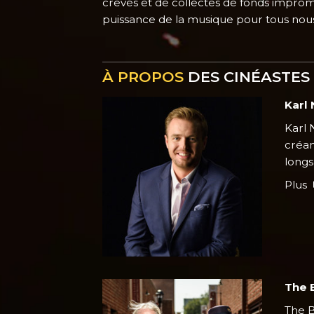
crevés et de collectes de fonds impromp
puissance de la musique pour tous nous
À PROPOS
DES CINÉASTES
Karl 
Karl 
créan
longs
Plus
The 
The B