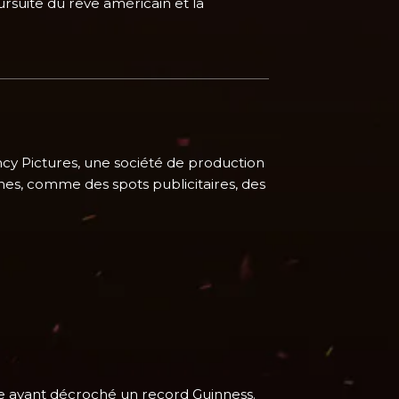
rsuite du rêve américain et la
cy Pictures, une société de production
es, comme des spots publicitaires, des
e ayant décroché un record Guinness.