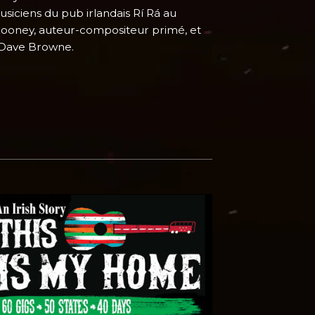
siciens du pub irlandais Rí Rá au
Rooney, auteur-compositeur primé, et
, Dave Browne.