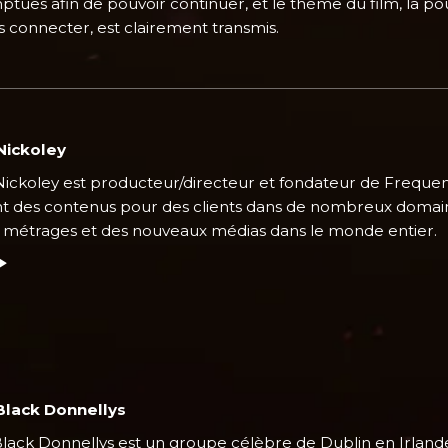
tues afin de pouvoir continuer, et le thème du film, la pou
 connecter, est clairement transmis.
Nickoley
Nickoley est producteur/directeur et fondateur de Frequen
t des contenus pour des clients dans de nombreux domain
 métrages et des nouveaux médias dans le monde entier.
Black Donnellys
lack Donnellys est un groupe célèbre de Dublin en Irland