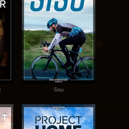
e
Sisu