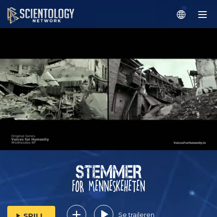
Se traileren
SPILL