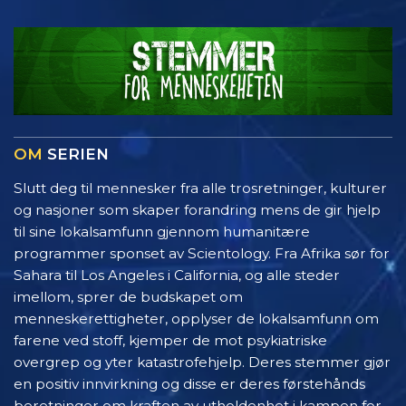
OM
SERIEN
Slutt deg til mennesker fra alle trosretninger, kulturer
og nasjoner som skaper forandring mens de gir hjelp
til sine lokalsamfunn gjennom humanitære
programmer sponset av Scientology. Fra Afrika sør for
Sahara til Los Angeles i California, og alle steder
imellom, sprer de budskapet om
menneskerettigheter, opplyser de lokalsamfunn om
farene ved stoff, kjemper de mot psykiatriske
overgrep og yter katastrofehjelp. Deres stemmer gjør
en positiv innvirkning og disse er deres førstehånds
beretninger om kraften av utholdenhet i kampen for