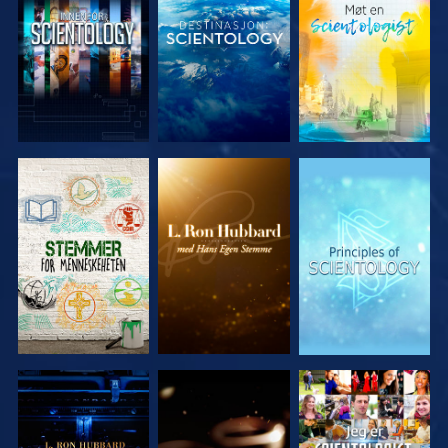
UTFORSK
UTFORSK
UTFORSK
SERIEN
SERIEN
SERIEN
UTFORSK
UTFORSK
SE
SERIEN
SERIEN