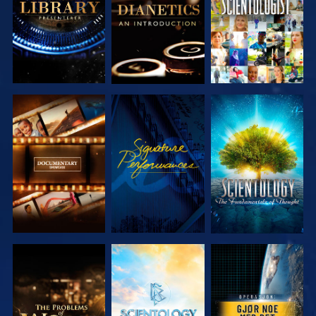
UTFORSK
SE
UTFORSK
SERIEN
SERIEN
UTFORSK
UTFORSK
SE
SERIEN
SERIEN