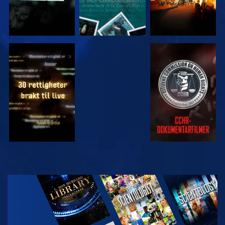
SE
SE
SE
SE
UTFORSK
SERIEN