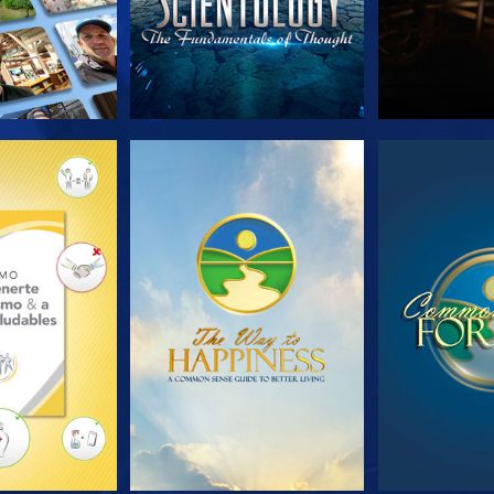
AS SERIES
VE
V