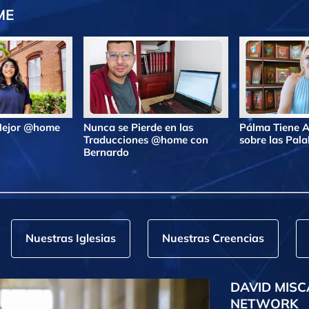
ME
 Mejor @home
Nunca se Pierde en las
Pálma Tiene A
Traducciones @home con
sobre las Pa
Bernardo
Nuestras Iglesias
Nuestras Creencias
DAVID MISC
NETWORK