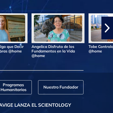
lgo que Decir
Angelica Disfruta de los
Tobe Controla
labras @home
Fundamentos en la Vida
@home
@home
Programas
Nuestro Fundador
Humanitarios
AVIGE LANZA EL SCIENTOLOGY