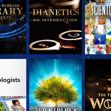
AS SERIES
VE
EXPLORA L