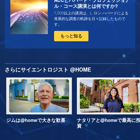
ル・コース講演とは何ですか?
1,000以上の講演は、L. ロン ハバードによる
発展的な調査の軌跡を日々記録したもので
す。
もっと知る
さらにサイエントロジスト @HOME
ジムは@homeで大きな歓喜
ナタリアと@homeで最高に
資