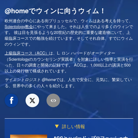
@homeでウィンに向うウィム！
欧州連合の中心にある街ブリュッセルで、ウィムはある考えを持って、
Scientology教会
にやって来ました。それは人生でのより多くのウィンで
す。 彼は目を見張るような20世紀の歴史的に重要な建造物にいて、上
級臨床コースでの勉強を続けています。そしてそれ自体、すでにウィム
のウィンです。
上級臨床コース（ACC）
は、L. ロン ハバードが
オーディター
（Scientologyのカウンセリング実践者）を対象に詳しい指導と実演を行
った、日々の調査と開発の記録です。 ACCは、1,000以上の講演と500
以上の発行物で構成されています。
では、人生で安全に、元気に、繁栄してい
サイエントロジスト @home
る、世界中の多くの人々を紹介します。
詳しい情報
ACCとハバード・プロフェッショナ