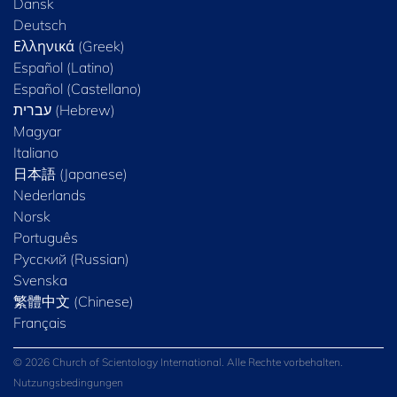
Dansk
Deutsch
Ελληνικά (Greek)
Español (Latino)
Español (Castellano)
Magyar
Italiano
日本語 (Japanese)
Nederlands
Norsk
Português
Русский (Russian)
Svenska
繁體中文 (Chinese)
Français
© 2026 Church of Scientology International. Alle Rechte vorbehalten.
Nutzungsbedingungen