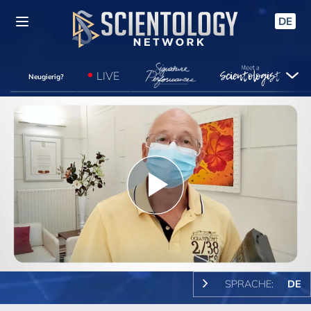
DE
LIVE
Neugierig?
Play
Video
SPRACHE:
DE