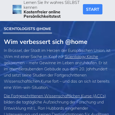
Lernen Sie Ihr wahres SELBST
kennen
START
Kostenfreier online
Persönlichkeitstest
SCIENTOLOGISTS @HOME
Wim verbessert sich @home
In Brüssel, der Stadt im Herzen der Europäischen Union, ist
Wim mit einer Sache im Kopf zur
Scientology Kirche
gekommen – mehr Gewinne im Leben anzuhäufen. Er ist
im atemberaubenden Gebäude aus dem 20. Jahrhundert
und setzt seine Studien der Fortgeschrittenen
Wissenschaftlichen Kurse fort – und das an sich ist bereits
eine Wim-win-Situation.
Die Fortgeschrittenen Wissenschaftlichen Kurse (ACCs)
bilden die tagtägliche Aufzeichnung der Forschung und
Entwicklung mit L. Ron Hubbards eingehender
Unterweisung und seinen Demonstrationen für
Auditoren