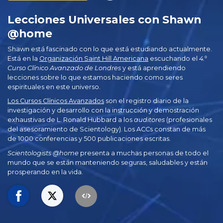
Lecciones Universales con Shawn
@home
Shawn está fascinado con lo que está estudiando actualmente.
Está en la
Organización Saint Hill Americana
escuchando el
4.°
Curso Clínico Avanzado de Londres
y está aprendiendo
lecciones sobre lo que estamos haciendo como seres
espirituales en este universo.
Los Cursos Clínicos Avanzados
son el registro diario de la
investigación y desarrollo con la instrucción y demostración
exhaustivas de L. Ronald Hubbard a los
auditores
(profesionales
del asesoramiento de Scientology). Los ACCs constan de más
de 1000 conferencias y 500 publicaciones escritas.
Scientologists @home
presenta a muchas personas de todo el
mundo que se están manteniendo seguras, saludables y están
prosperando en la vida.