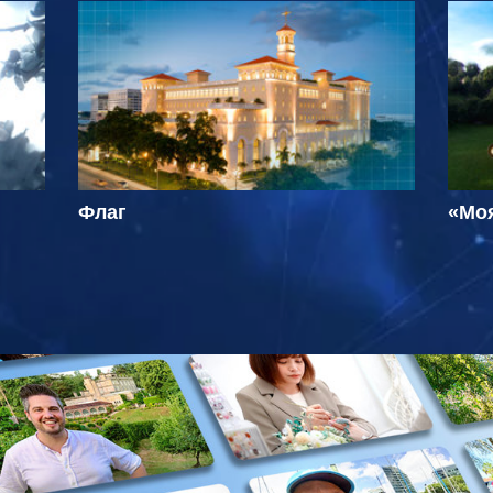
Флаг
«Мо