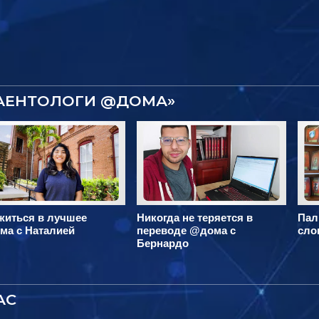
САЕНТОЛОГИ @ДОМА»
житься в лучшее
Никогда не теряется в
Пал
ма с Наталией
переводе @дома с
сло
Бернардо
АС