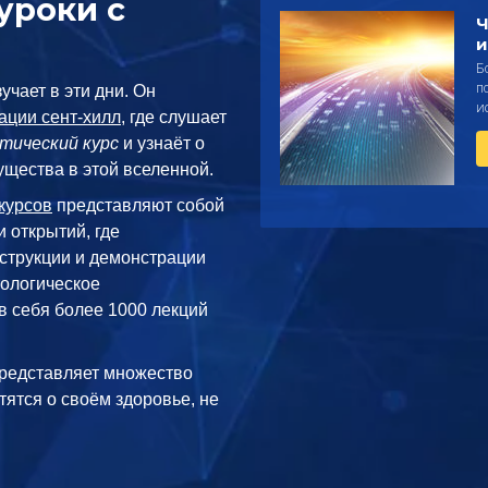
уроки с
Ч
и
Б
п
учает в эти дни. Он
и
ации сент-хилл
, где слушает
тический курс
и узнаёт о
ущества в этой вселенной.
курсов
представляют собой
 открытий, где
струкции и демонстрации
тологическое
в себя более 1000 лекций
редставляет множество
тятся о своём здоровье, не