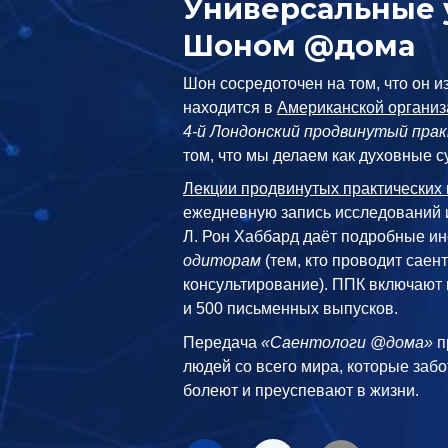
Универсальные 
Шоном @дома
Шон сосредоточен на том, что он из
находится в
Американской организ
4-й Лондонский продвинутый прак
том, что мы делаем как духовные с
Лекции продвинутых практических 
ежедневную запись исследований и
Л. Рон Хаббард даёт подробные ин
одиторам
(тем, кто проводит саен
консультирование). ППК включают 
и 500 письменных выпусков.
Передача
«Саентологи @дома»
п
людей со всего мира, которые забо
болеют и преуспевают в жизни.