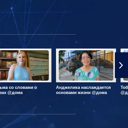
ьма со словами о
Анджелика наслаждается
Тоб
вах @дома
основами жизни @дома
@д