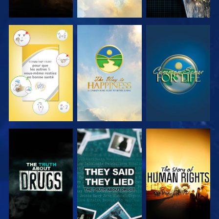
REGARDER
REGARDER
REGARDER
REGARDER
REGARDER
REGARDER