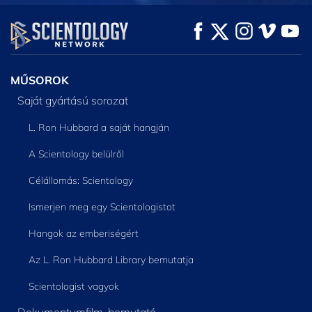
MŰSORNÉZÉS
MŰSORNÉZÉS
A SOROZAT
RÉSZEI
MŰSOROK
Saját gyártású sorozat
L. Ron Hubbard a saját hangján
A Scientology belülről
Célállomás: Scientology
Ismerjen meg egy Scientologistot
Hangok az emberiségért
Az L. Ron Hubbard Library bemutatja
Scientologist vagyok
Dokumentumfilm-bemutató