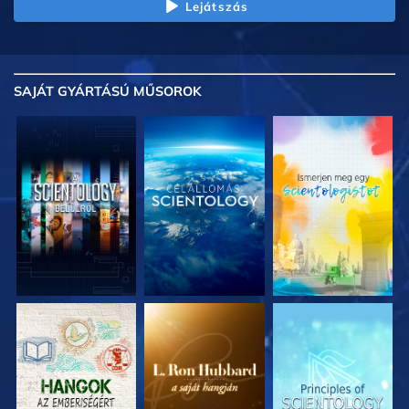
Lejátszás
SAJÁT GYÁRTÁSÚ MŰSOROK
A SOROZAT
A SOROZAT
A SOROZAT
RÉSZEI
RÉSZEI
RÉSZEI