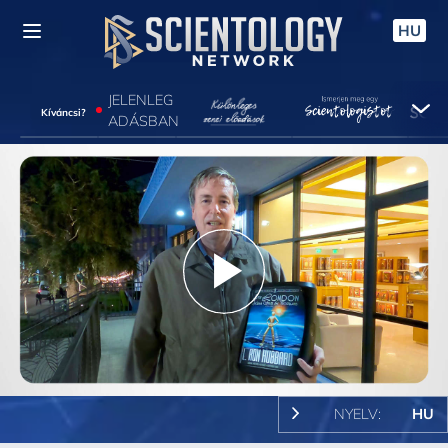
HU
JELENLEG
Kíváncsi?
ADÁSBAN
Play
Video
NYELV:
HU