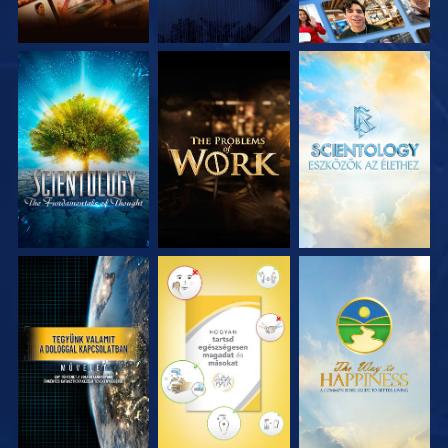
A SOROZAT
A SOROZAT
A SOROZAT
RÉSZEI
RÉSZEI
RÉSZEI
MŰSORNÉZÉS
MŰSORNÉZÉS
MŰSORNÉZÉS