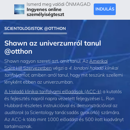
Ismerd meg valódi ÖNMAGAD
Ingyenes online
INDULÁS
személyiségteszt
SCIENTOLOGISTOK @OTTHON
Shawn az univerzumról tanul
@otthon
Shawn nagyon szereti azt, amit tanul. Az
Amerikai
Saint Hill Szervezetben
végzi a
4. londoni haladó klinikai
tanfolyamot
, amiben arról tanul, hogy mit teszünk szellemi
lényként ebben az univerzumban.
A Haladó klinikai tanfolyami előadások (ACC-k)
a kutatás
és fejlesztés napról napra vezetett feljegyzései L. Ron
Hubbard részletes instrukcióival és demonstrációival az
auditorok
(a Scientology tanácsadás gyakorlói) számára.
Az ACC-k több mint 1000 előadást és 500 írott kiadványt
tartalmaznak.