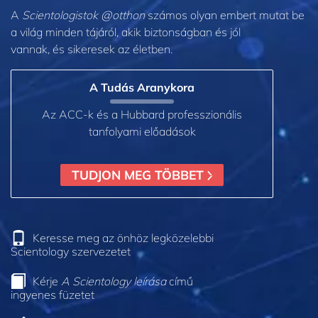
A
Scientologistok @otthon
számos olyan embert mutat be
a világ minden tájáról, akik biztonságban és jól
vannak, és sikeresek az életben.
A Tudás Aranykora
Az ACC-k és a Hubbard professzionális
tanfolyami előadások
TUDJON MEG TÖBBET
Keresse meg az önhöz legközelebbi
Scientology szervezetet
Kérje
A Scientology leírása
című
ingyenes füzetet