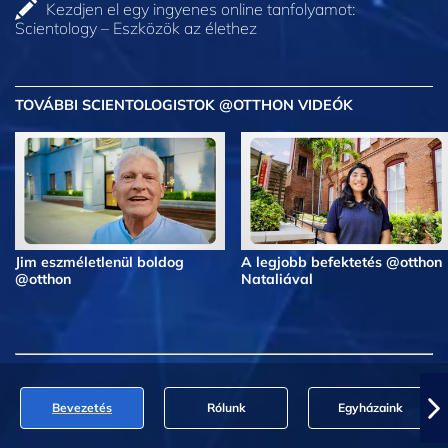
Kezdjen el egy ingyenes online tanfolyamot:
Scientology – Eszközök az élethez
TOVÁBBI SCIENTOLOGISTOK @OTTHON VIDEÓK
Jim eszméletlenül boldog
A legjobb befektetés @otthon
@otthon
Nataliával
Bevezetés
Rólunk
Egyházaink