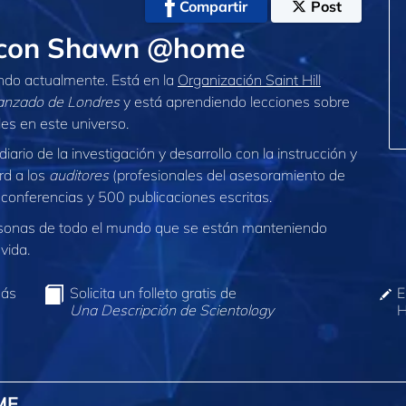
Compartir
Post
s con Shawn @home
ndo actualmente. Está en la
Organización Saint Hill
vanzado de Londres
y está aprendiendo lecciones sobre
es en este universo.
diario de la investigación y desarrollo con la instrucción y
rd a los
auditores
(profesionales del asesoramiento de
onferencias y 500 publicaciones escritas.
sonas de todo el mundo que se están manteniendo
vida.
más
Solicita un folleto gratis de
E
Una Descripción de Scientology
H
ME