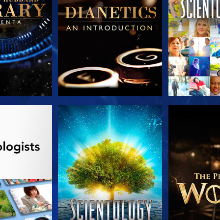
AS SERIES
VE
EXPLORA L