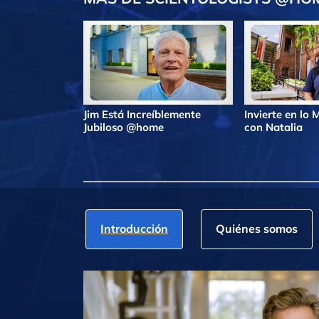
Jim Está Increíblemente
Invierte en lo
Jubiloso @home
con Natalia
Introducción
Quiénes somos