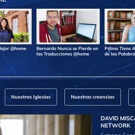
 Mejor @home
Bernardo Nunca se Pierde en
Pálma Tiene A
las Traducciones @home
de las Palab
Nuestras Iglesias
Nuestras creencias
DAVID MISC
NETWORK