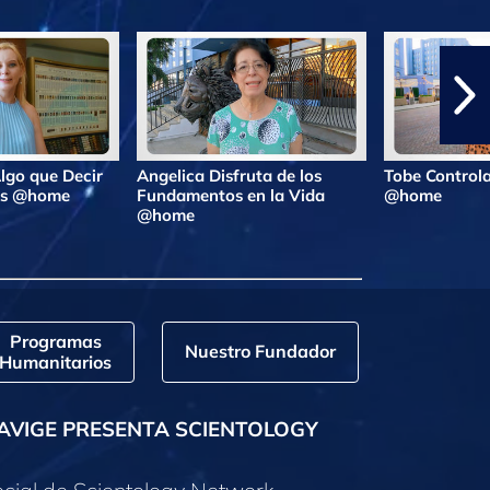
lgo que Decir
Angelica Disfruta de los
Tobe Controla
ras @home
Fundamentos en la Vida
@home
@home
Programas
Nuestro Fundador
Humanitarios
AVIGE PRESENTA SCIENTOLOGY