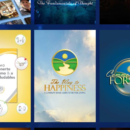
AS SERIES
VE
V