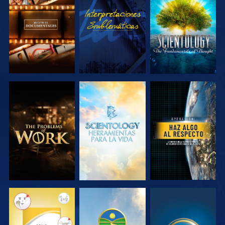
EXPLORA LAS
VE
EXPLORA LAS
SERIES
SERIES
EXPLORA LAS
EXPLORA LAS
VE
SERIES
SERIES
VE
VE
VE