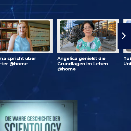
ma spricht über
Angelica genießt die
To
rter @home
Grundlagen im Leben
Un
@home