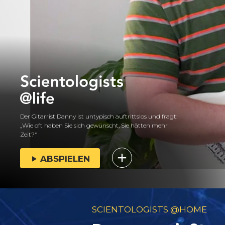
Der Gitarrist Danny ist untypisch auftrittslos und fragt:
„Wie oft haben Sie sich gewünscht, Sie hätten mehr
Zeit?“
ABSPIELEN
SCIENTOLOGISTS @HOME