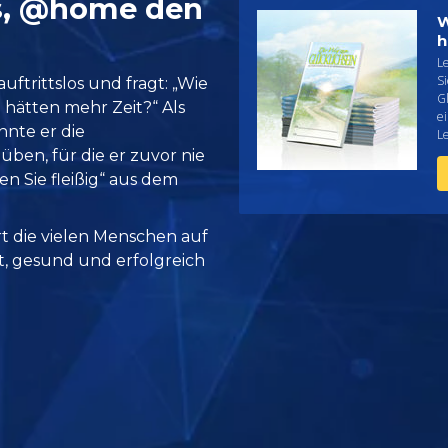
s, @home den
W
h
L
S
auftrittslos und fragt: „Wie
G
e hätten mehr Zeit?“ Als
e
nnte er die
L
üben, für die er zuvor nie
ien Sie fleißig“ aus dem
rt die vielen Menschen auf
it, gesund und erfolgreich