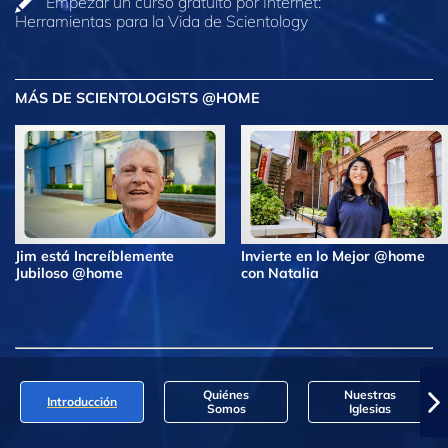
Empezar un curso gratuito por Internet:
Herramientas para la Vida de Scientology
MÁS DE SCIENTOLOGISTS @HOME
Jim está Increíblemente
Invierte en lo Mejor @home
Jubiloso @home
con Natalia
Quiénes
Nuestras
Introducción
Somos
Iglesias