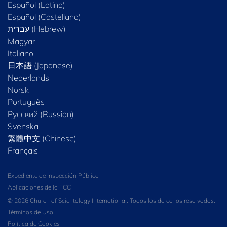
Español (Latino)
Español (Castellano)
Magyar
Italiano
日本語 (Japanese)
Nederlands
Norsk
Português
Русский (Russian)
Svenska
繁體中文 (Chinese)
Français
Expediente de Inspección Pública
Aplicaciones de la FCC
© 2026 Church of Scientology International. Todos los derechos reservados.
Términos de Uso
Política de Cookies