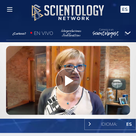
ES
EN VIVO
¿Curioso?
Play
Video
IDIOMA:
ES