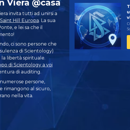
n Viera @casa
T
u
ra invita tutti ad unirsi a
v
Saint Hill Europa
. La sua
Ci
nte, e lei sa che il
Sc
amento!
ondo, ci sono persone che
sulenza di Scientology)
a libertà spirituale.
ppo di Scientology a voi
entura di auditing.
 numerose persone,
e rimangono al sicuro,
ano nella vita.