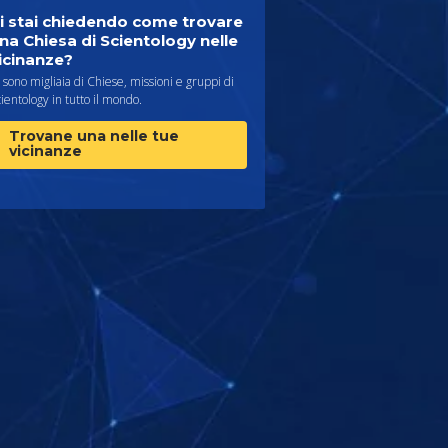
i stai chiedendo come trovare
na Chiesa di Scientology nelle
icinanze?
 sono migliaia di Chiese, missioni e gruppi di
ientology in tutto il mondo.
Trovane una nelle tue
vicinanze