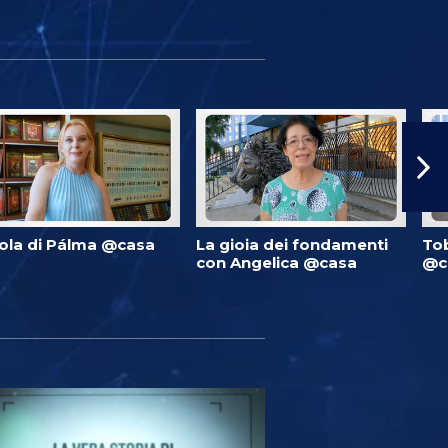
ola di Pálma @casa
La gioia dei fondamenti
Tob
con Angelica @casa
@c