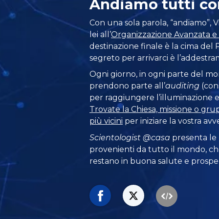
Andiamo tutti co
Con una sola parola, “andiamo”, Vie
lei all’
Organizzazione Avanzata e 
destinazione finale è la cima del Po
segreto per arrivarci è l’addestr
Ogni giorno, in ogni parte del m
prendono parte all’
auditing
(con
per raggiungere l’illuminazione e l
Trovate la Chiesa, missione o gru
più vicini
per iniziare la vostra avv
Scientologist @casa
presenta le
provenienti da tutto il mondo, ch
restano in buona salute e prosper