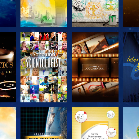
 LE
ESPLORA LE
ESPLORA LE
ES
SERIE
SERIE
A
ESPLORA LE
ESPLORA LE
ES
SERIE
SERIE