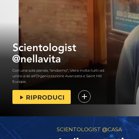
Con una sola parola, “andiamo”, Viera invita tutti ad
unirsi a lei all’Organizzazione Avanzata e Saint Hill
Europa.
RIPRODUCI
SCIENTOLOGIST @CASA