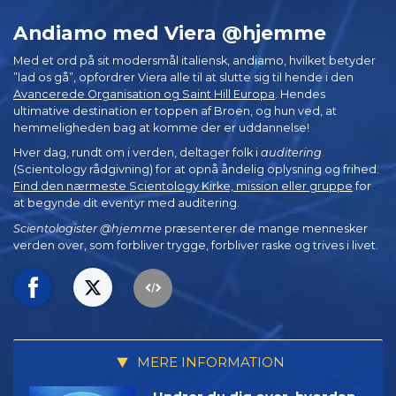
Andiamo med Viera @hjemme
Med et ord på sit modersmål italiensk, andiamo, hvilket betyder
”lad os gå”, opfordrer Viera alle til at slutte sig til hende i den
Avancerede Organisation og Saint Hill Europa
. Hendes
ultimative destination er toppen af Broen, og hun ved, at
hemmeligheden bag at komme der er uddannelse!
Hver dag, rundt om i verden, deltager folk i
auditering
(Scientology rådgivning) for at opnå åndelig oplysning og frihed.
Find den nærmeste Scientology Kirke, mission eller gruppe
for
at begynde dit eventyr med auditering.
Scientologister @hjemme
præsenterer de mange mennesker
verden over, som forbliver trygge, forbliver raske og trives i livet.
MERE INFORMATION