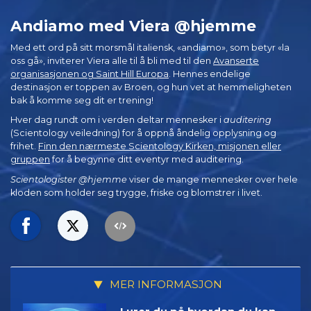
Andiamo med Viera @hjemme
Med ett ord på sitt morsmål italiensk, «andiamo», som betyr «la
oss gå», inviterer Viera alle til å bli med til den
Avanserte
organisasjonen og Saint Hill Europa
. Hennes endelige
destinasjon er toppen av Broen, og hun vet at hemmeligheten
bak å komme seg dit er trening!
Hver dag rundt om i verden deltar mennesker i
auditering
(Scientology veiledning) for å oppnå åndelig opplysning og
frihet.
Finn den nærmeste Scientology Kirken, misjonen eller
gruppen
for å begynne ditt eventyr med auditering.
Scientologister @hjemme
viser de mange mennesker over hele
kloden som holder seg trygge, friske og blomstrer i livet.
MER INFORMASJON