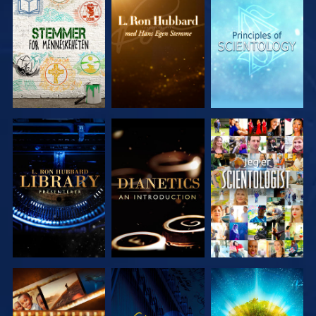
UTFORSK
UTFORSK
UTFORSK
SERIEN
SERIEN
SERIEN
UTFORSK
UTFORSK
SE
SERIEN
SERIEN
UTFORSK
SE
UTFORSK