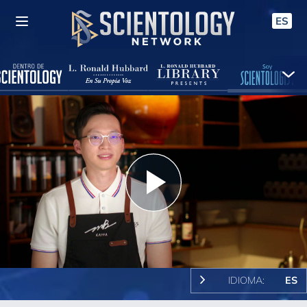
ES
Play
Video
IDIOMA:
ES