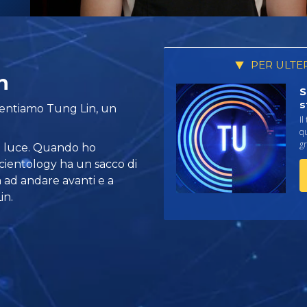
PER ULTE
n
S
s
esentiamo Tung Lin, un
Il
qu
gr
a luce. Quando ho
Scientology ha un sacco di
 ad andare avanti e a
in.