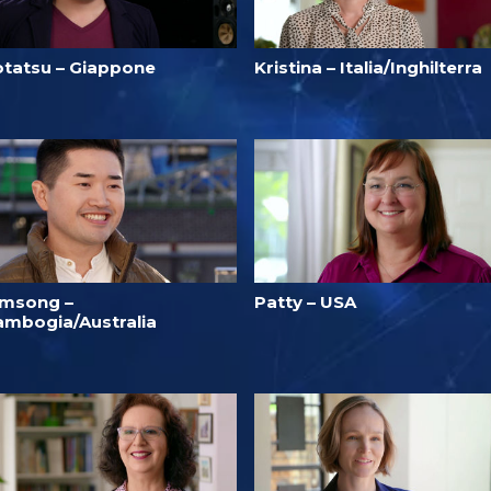
otatsu – Giappone
Kristina – Italia/Inghilterra
imsong –
Patty – USA
ambogia/Australia