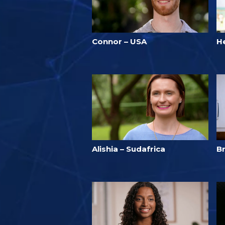
Connor – USA
He
Alishia – Sudafrica
Br