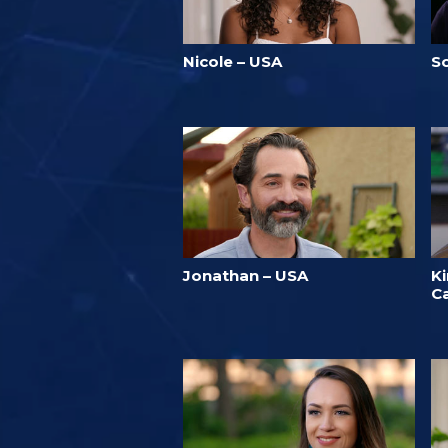
Nicole – USA
S
Jonathan – USA
K
C