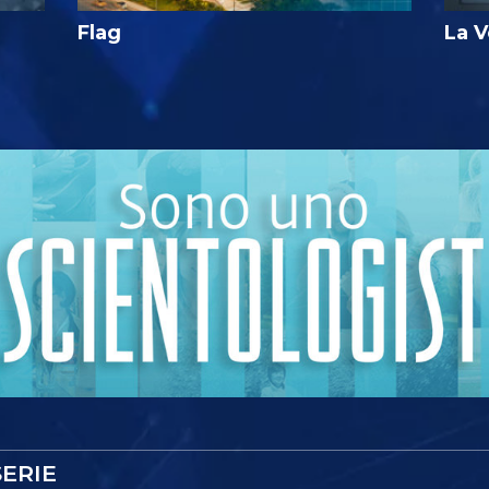
Flag
La V
ERIE