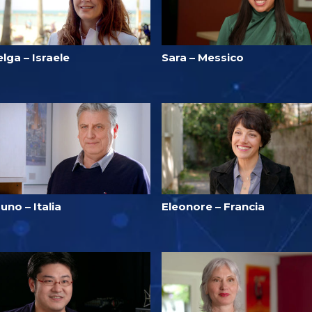
lga – Israele
Sara – Messico
uno – Italia
Eleonore – Francia