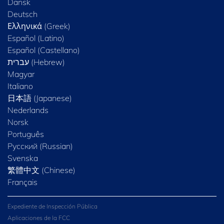
Dansk
Deutsch
Ελληνικά (Greek)
Español (Latino)
Español (Castellano)
Magyar
Italiano
日本語 (Japanese)
Nederlands
Norsk
Português
Русский (Russian)
Svenska
繁體中文 (Chinese)
Français
Expediente de Inspección Pública
Aplicaciones de la FCC