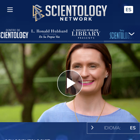
ES
Play
Video
IDIOMA:
ES