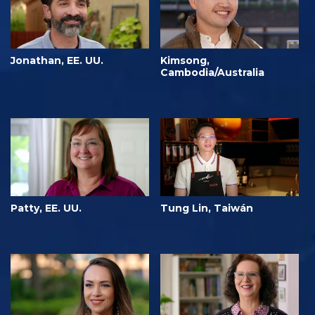
Jonathan, EE. UU.
Kimsong,
Cambodia/Australia
Patty, EE. UU.
Tung Lin, Taiwán