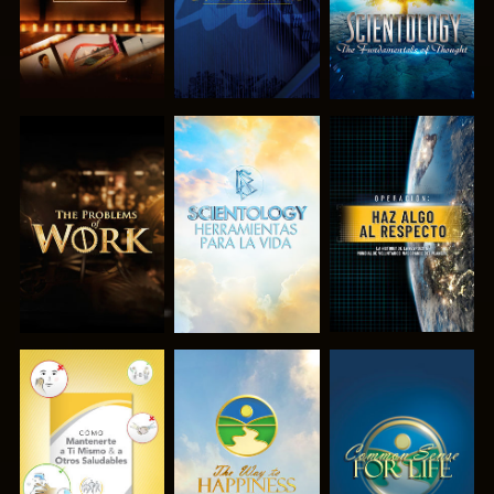
EXPLORA LAS
EXPLORA LAS
VE
SERIES
SERIES
VE
VE
VE