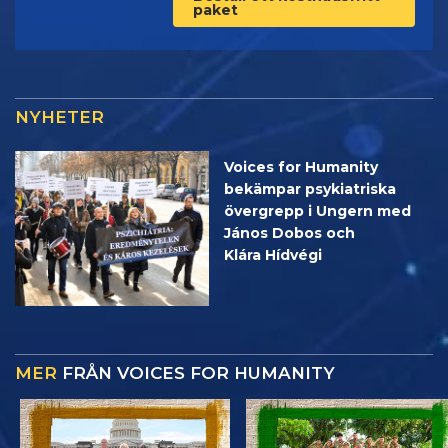
paket
NYHETER
Voices for Humanity
bekämpar psykiatriska
övergrepp i Ungern med
János Dobos och
Klára Hídvégi
MER
FRÅN VOICES FOR HUMANITY