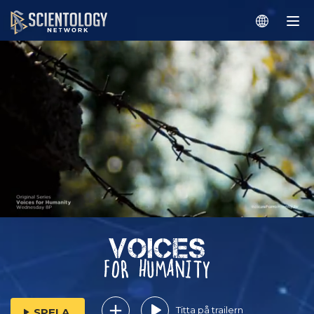
Titta på trailern
SPELA