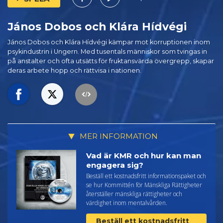
János Dobos och Klára Hídvégi
János Dobos och Klára Hídvégi kämpar mot korruptionen inom
psykindustrin i Ungern. Med tusentals människor som tvingas in
på anstalter och ofta utsätts för fruktansvärda övergrepp, skapar
deras arbete hopp och rättvisa i nationen.
MER INFORMATION
Vad är KMR och hur kan man
engagera sig?
Beställ ett kostnadsfritt informationspaket och
se hur Kommittén för Mänskliga Rättigheter
återställer mänskliga rättigheter och
värdighet inom mentalvården.
Beställ ett kostnadsfritt