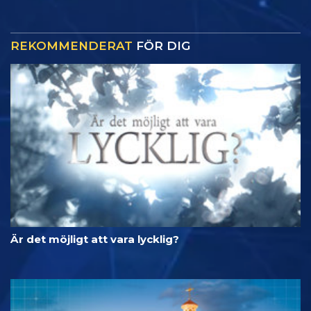
REKOMMENDERAT
FÖR DIG
Är det möjligt att vara lycklig?