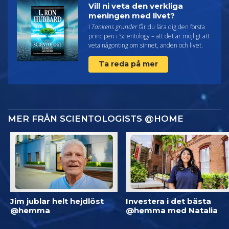
Vill ni veta den verkliga
meningen med livet?
I
Tankens grunder
får du lära dig den första
principen i Scientology – att det är möjligt att
veta någonting om sinnet, anden och livet.
Ta reda på mer
MER FRÅN SCIENTOLOGISTS @HOME
Jim jublar helt hejdlöst
Investera i det bästa
@hemma
@hemma med Natalia