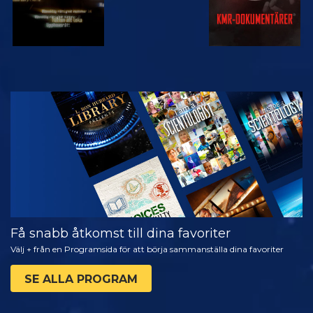
TITTA
UTFORSKA
SERIEN
Få snabb åtkomst till dina favoriter
Välj + från en Programsida för att börja sammanställa dina favoriter
SE ALLA PROGRAM