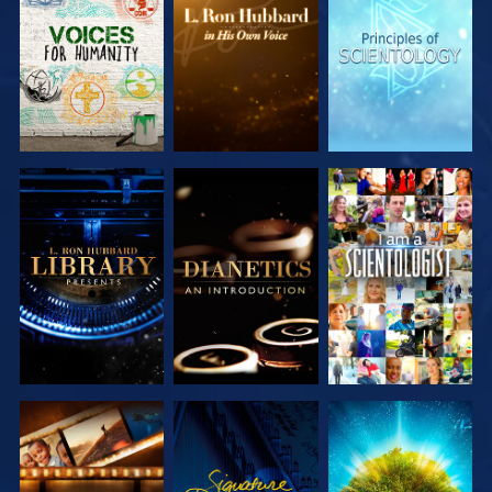
SERIEN
SERIEN
SERIEN
UTFORSKA
UTFORSKA
TITTA
SERIEN
SERIEN
UTFORSKA
TITTA
UTFORSKA
SERIEN
SERIEN