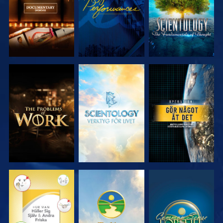
UTFORSKA
UTFORSKA
TITTA
SERIEN
SERIEN
TITTA
TITTA
TITTA