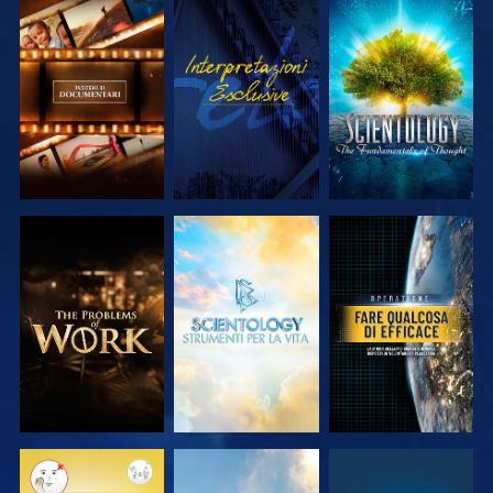
ESPLORA LE
GUARDA
ESPLORA LE
SERIE
SERIE
ESPLORA LE
ESPLORA LE
GUARDA
SERIE
SERIE