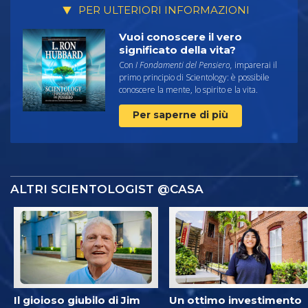
PER ULTERIORI INFORMAZIONI
Vuoi conoscere il vero
significato della vita?
Con
I Fondamenti del Pensiero,
imparerai il
primo principio di Scientology: è possibile
conoscere la mente, lo spirito e la vita.
Per saperne di più
ALTRI SCIENTOLOGIST @CASA
Il gioioso giubilo di Jim
Un ottimo investimento