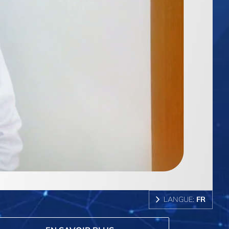
LANGUE:
FR