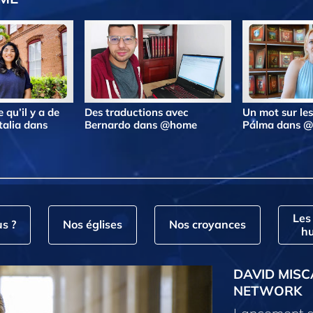
 qu’il y a de
Des traductions avec
Un mot sur le
talia dans
Bernardo dans @home
Pálma dans 
Les
s ?
Nos églises
Nos croyances
hu
DAVID MISC
NETWORK