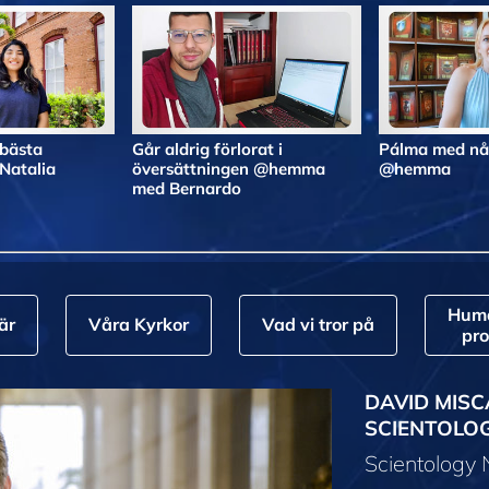
 bästa
Går aldrig förlorat i
Pálma med nå
atalia
översättningen @hemma
@hemma
med Bernardo
Huma
är
Våra Kyrkor
Vad vi tror på
pr
DAVID MISC
SCIENTOLO
Scientology