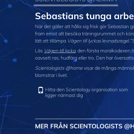
Sebastians tunga ar
När det gäller att hålla sig frisk gör Sebastian
fram emot att besöka träningsrummet och köra
lätt att tillämpa
Vägen till lyckas
levnadsregel ”S
Läs
Vägen till lycka
, den första moralkodexen he
oavsett ras, hudfärg eller tro. Den har översatts
Scientologists @home
visar de många människor
blomstrar i livet.
Hitta den Scientology organisation som
ligger närmast dig
MER FRÅN SCIENTOLOGISTS @