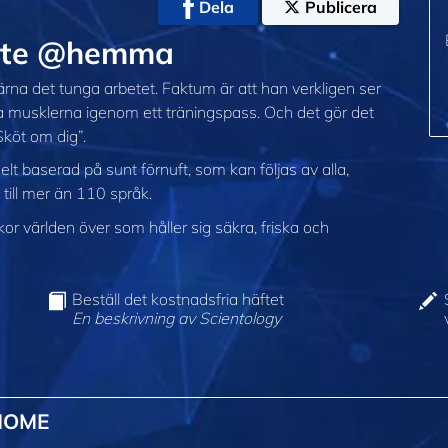
Dela
Publicera
bete @hemma
 gärna det tunga arbetet. Faktum är att han verkligen ser
 musklerna igenom ett träningspass. Och det gör det
köt om dig”.
lt baserad på sunt förnuft, som kan följas av alla,
 till mer än 110 språk.
 världen över som håller sig säkra, friska och
Beställ det kostnadsfria häftet
En beskrivning av Scientology
HOME