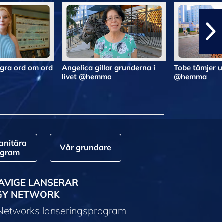
gra ord om ord
Angelica gillar grunderna i
Tobe tämjer 
livet @hemma
@hemma
nitära
Vår grundare
ogram
AVIGE LANSERAR
GY NETWORK
 Networks lanseringsprogram