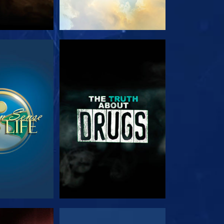
TA
TITTA