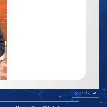
SPRÅK:
SV