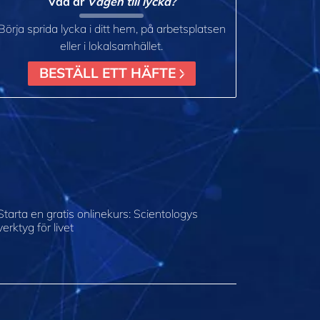
Vad är
Vägen till lycka?
Börja sprida lycka i ditt hem, på arbetsplatsen
eller i lokalsamhället.
BESTÄLL ETT HÄFTE
Starta en gratis onlinekurs: Scientologys
verktyg för livet