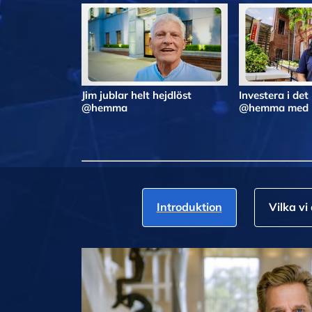
Jim jublar helt hejdlöst
Investera i det
@hemma
@hemma med N
Introduktion
Vilka vi 