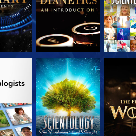
 SERIEN
TITTA
UTFORSKA