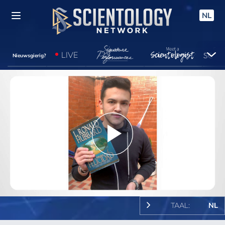
NL
LIVE
Nieuwsgierig?
Play
Video
TAAL:
NL