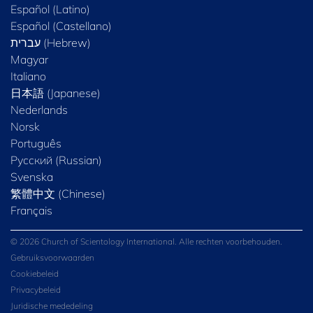
Español (Latino)
Español (Castellano)
Magyar
Italiano
日本語 (Japanese)
Nederlands
Norsk
Português
Русский (Russian)
Svenska
繁體中文 (Chinese)
Français
© 2026 Church of Scientology International. Alle rechten voorbehouden.
Gebruiksvoorwaarden
Cookiebeleid
Privacybeleid
Juridische mededeling