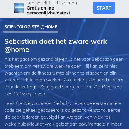
Leer jezelf ECHT kennen
START
Gratis online
persoonlijkheidstest
SCIENTOLOGISTS @HOME
Sebastian doet het zware werk
@home
Als het gaat om gezond blijven, is het voor Sebastian geen
probleem om het zware werk te doen. Hij kan zelfs niet
wachten om de fitnessruimte binnen te stappen en zijn
spieren flink te laten werken. Zo draait hij zijn hand niet om
voor de leefregel ‘Zorg goed voor jezelf’ van
De Weg naar
een Gelukkig Leven
.
Lees
De Weg naar een Gelukkig Leven
, de eerste morele
code die geheel gebaseerd is op gezond verstand, eentje
die door iedereen gevolgd kan worden, van welk ras,
welke huidskleur of welk geloof dan ook. Vertaald in meer