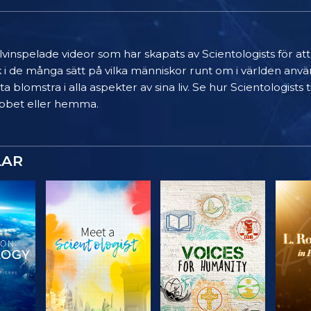
älvinspelade videor som har skapats av Scientologists för at
k i de många sätt på vilka människor runt om i världen anvä
a blomstra i alla aspekter av sina liv. Se hur Scientologists
 jobbet eller hemma.
LAR