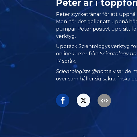
Peter är i topp
Peter styrketränar för att uppnå 
Men när det gäller att uppnå hög
pumpar Peter positivt upp sitt f
verktyg.
Upptäck Scientologys verktyg fö
onlinekurser
från
Scientology h
17 språk.
Scientologists @home
visar de 
över som håller sig säkra, friska oc