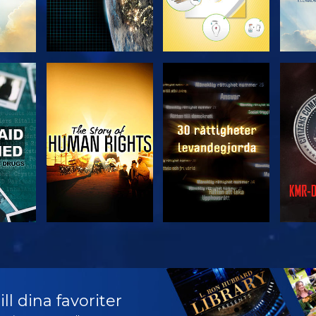
TITTA
TITTA
TITTA
TITTA
U
ll dina favoriter