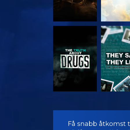
TITTA
TITTA
TITTA
TITTA
Få snabb åtkomst ti