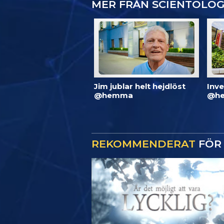
MER FRÅN SCIENTOLO
Jim jublar helt hejdlöst
Inve
@hemma
@he
REKOMMENDERAT
FÖR 