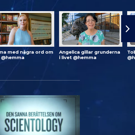
ma med några ord om
Angelica gillar grunderna
To
d @hemma
i livet @hemma
@h