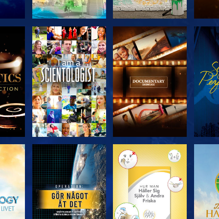
KA
UTFORSKA
UTFORSKA
U
N
SERIEN
SERIEN
UTFORSKA
UTFORSKA
U
SERIEN
SERIEN