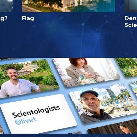
ig?
Flag
Den
Sci