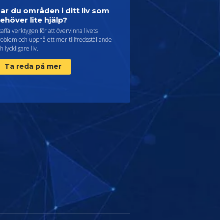
ar du områden i ditt liv som
ehöver lite hjälp?
affa verktygen för att övervinna livets
oblem och uppnå ett mer tillfredsställande
h lyckligare liv.
Ta reda på mer