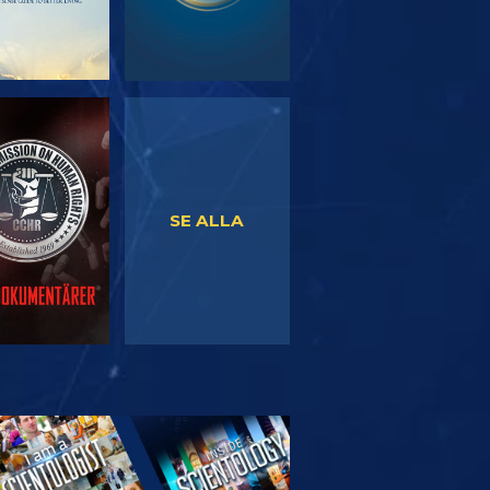
TITTA
TITTA
SE ALLA
TFORSKA
SERIEN