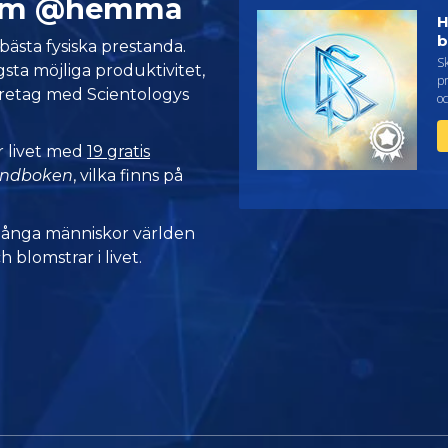
form @hemma
H
b
bästa fysiska prestanda.
Sk
sta möjliga produktivitet,
pr
öretag med Scientologys
oc
r livet med
19 gratis
andboken
, vilka finns på
många människor världen
h blomstrar i livet.