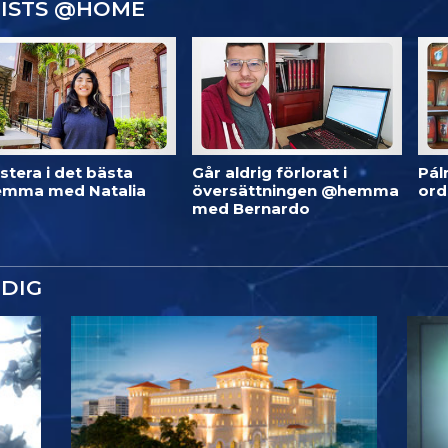
GISTS @HOME
stera i det bästa
Går aldrig förlorat i
Pál
mma med Natalia
översättningen @hemma
or
med Bernardo
DIG