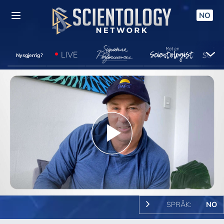
NO
LIVE
Nysgjerrig?
Play
Video
SPRÅK:
NO