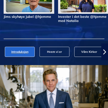
Jims skyhøye jubel @hjemme
Invester i det beste @hjemme
med Natalia
Introduksjon
Hvem vi er
Våre Kirker