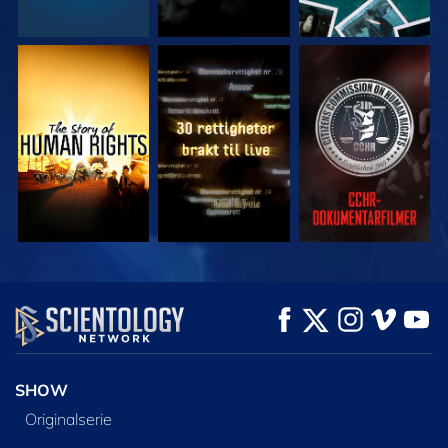
SE
SE
SE
SE
SE
UTFORSK SERIEN
SHOW
Originalserie