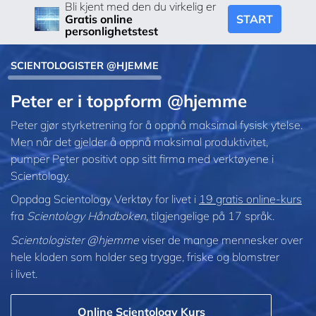
Bli kjent med den du virkelig er
START
Gratis online
personlighetstest
SCIENTOLOGISTER @HJEMME
Peter er i toppform @hjemme
Peter gjør styrketrening for å oppnå maksimal fysisk ytelse.
Men når det gjelder å oppnå maksimal produktivitet,
pumper Peter positivt opp sitt firma med verktøyene i
Scientology.
Oppdag Scientology Verktøy for livet i
19 gratis online-kurs
fra
Scientology Håndboken
, tilgjengelige på 17 språk.
Scientologister @hjemme
viser de mange mennesker over
hele kloden som holder seg trygge, friske og blomstrer
i livet.
Online Scientology Kurs