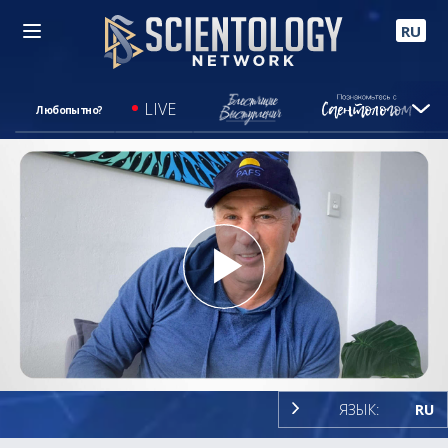
RU
LIVE
Любопытно?
Play
Video
ЯЗЫК:
RU