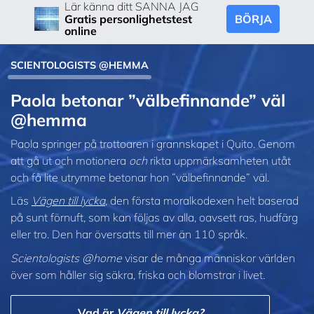
Lär känna ditt SANNA JAG
BÖRJA
Gratis personlighetstest
online
SCIENTOLOGISTS @HEMMA
Paola betonar ”välbefinnande” väl
@hemma
Paola springer på trottoaren i grannskapet i Quito. Genom
att gå ut och motionera
och
rikta uppmärksamheten utåt
och få lite utrymme betonar hon
”välbefinnande” väl.
Läs
Vägen till lycka
, den första moralkodexen helt baserad
på sunt förnuft, som kan följas av alla, oavsett ras, hudfärg
eller tro. Den har översatts till mer än 110 språk.
Scientologists @home
visar de många människor världen
över som håller sig säkra, friska och blomstrar i livet.
Vad är
Vägen till lycka?