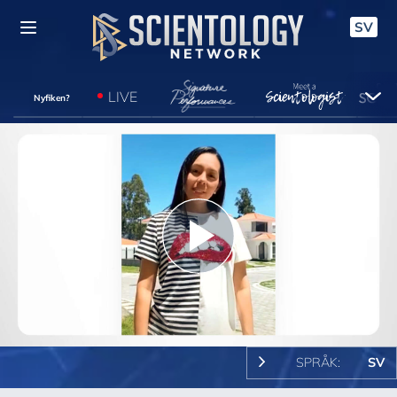
SV
LIVE
Nyfiken?
Play
Video
SPRÅK:
SV