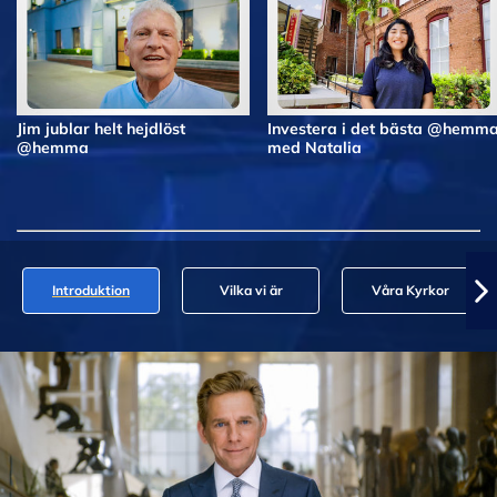
Jim jublar helt hejdlöst
Investera i det bästa @hemm
@hemma
med Natalia
Introduktion
Vilka vi är
Våra Kyrkor