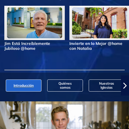
Jim Está Increíblemente
Invierte en lo Mejor @home
Jubiloso @home
con Natalia
Quiénes
Nuestras
Introducción
somos
Iglesias