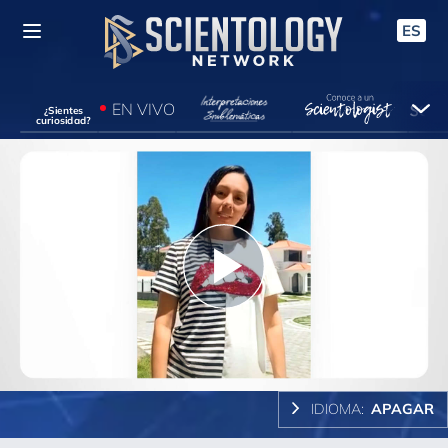
ES
EN VIVO
¿Sientes
curiosidad?
Play
Video
IDIOMA:
APAGAR