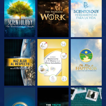
EXPLORA LAS
EXPLORA LAS
EXPLORA LAS
SERIES
SERIES
SERIES
VE
VE
VE
VE
VE
VE