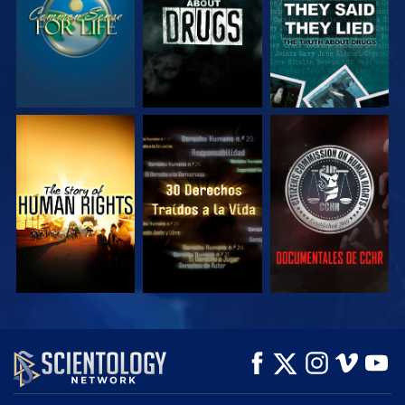
VE
VE
VE
VE
VE
EXPLORA LAS
SERIES