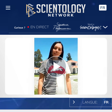
FR
EN DIRECT
Curieux ?
Play
Video
LANGUE:
FR