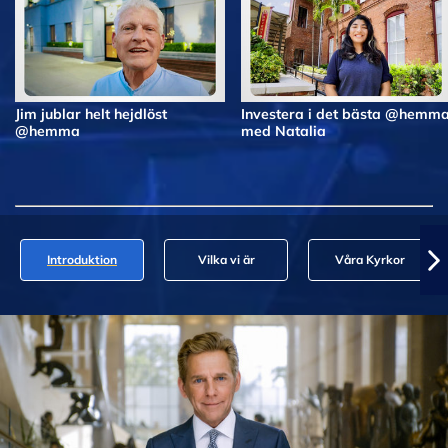
Jim jublar helt hejdlöst
Investera i det bästa @hemm
@hemma
med Natalia
Introduktion
Vilka vi är
Våra Kyrkor