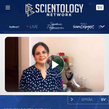
SV
LIVE
Nyfiken?
Play
Video
SPRÅK:
SV