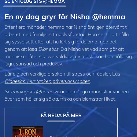
SCIENTOLOGISTS @HEMMA
En ny dag gryr för Nisha @hemma
Efter flera månader hemma har Nisha äntligen återvänt till
arbetet med familjens trägolvsföretag. Hon ser till att hålla
sig sysselsatt efter att ha lärt sig fördelarna med det
genom att läsa
Dianetics
. Då Nisha vet vad som gör att
människor låter sig överväldigas av rädsla kan hon hålla sig
lugn, sansad och produktiv.
Lär dig den verkliga orsaken till stress och rädslor. Läs
Dianetics: Hur tanken påverkar kroppen
.
Scientologists @home
visar de många människor världen
över som håller sig säkra, friska och blomstrar i livet.
FÅ REDA PÅ MER