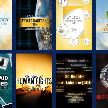
EN
SERIE
SERIE
ENTDECKEN
ENTDECKEN
EN
EN
ANSEHEN
ANSEHEN
A