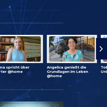
ma spricht über
Angelica genießt die
To
rter @home
Grundlagen im Leben
Un
@home