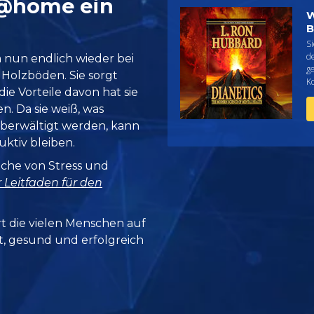
 @home ein
W
B
Si
d
 nun endlich wieder bei
g
 Holzböden. Sie sorgt
K
 die Vorteile davon hat sie
n. Da sie weiß, was
überwältigt werden, kann
ktiv bleiben.
ache von Stress und
r Leitfaden für den
rt die vielen Menschen auf
it, gesund und erfolgreich