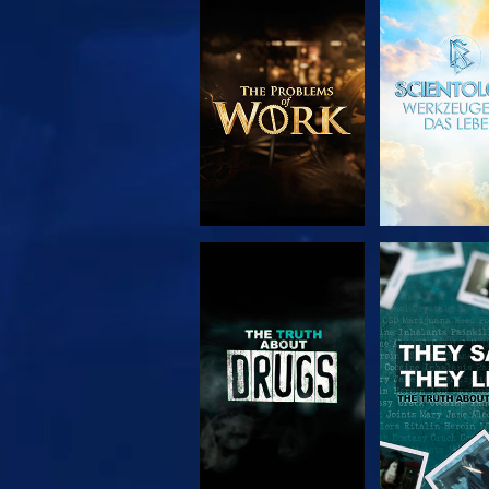
SERIE
ANSEH
ENTDECKEN
ANSEHEN
ANSEH