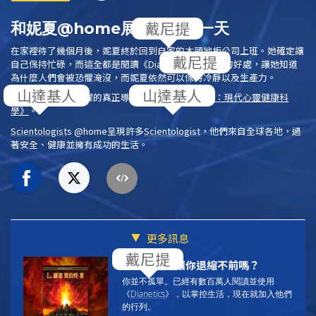
戴尼提
和妮夏@home展開全新的一天
在家裡待了幾個月後，妮夏終於回到自家的木頭地板公司上班。她確定讓
戴尼提
自己保持忙碌，而這全都是閱讀
《
Dianetics
》
所帶來的好處，讓她知道
為什麼人們會被恐懼淹沒，而妮夏依然可以保持冷靜以及生產力。
山達基人
山達基人
學習造成壓力和恐懼的真正導因。閱讀
《
Dianetics
：現代心靈健康科
學》
。
Scientologist
s @home
呈現許多
Scientologist
，他們來自全球各地，過
著安全、健康並擁有成功的生活。
更多訊息
戴尼提
壓力和焦慮讓你退縮不前嗎？
你並不孤單。已經有數百萬人閱讀並使用
《
Dianetics
》，以
掌控生活，現在就加入他們
的行列。