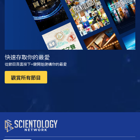
快速存取你的最愛
從節目頁面按下+鍵開始建構你的最愛
觀賞所有節目