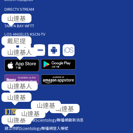
DIRECTV STREAM
山達基
AT&T U-VERSE
TAMPA BAY WFTT
LOS ANGELES KSCN-TV
戴尼提
山達基人
山達基人
山達基
回饋
山達基
山達基
訂閱
山達基
山達基
在你的收件匣獲取
Scientology
聯播網最新消息
建立你的
Scientology
聯播網登入帳號