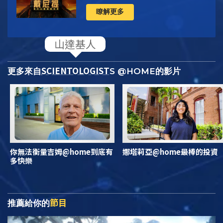
瞭解更多
山達基人
SCIENTOLOGIST
更多來自
S @HOME的影片
你無法衡量吉姆@home到底有
娜塔莉亞@home最棒的投資
多快樂
節目
推薦給你的