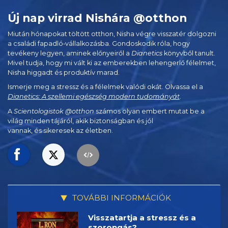
Új nap virrad Nishára @otthon
Miután hónapokat töltött otthon, Nisha végre visszatér dolgozni
a családi fapadló‑vállalkozásba. Gondoskodik róla, hogy
tevékeny legyen, aminek előnyeiről a
Dianetics
könyvből tanult.
Mivel tudja, hogy mi vált ki az emberekben lehengerlő félelmet,
Nisha higgadt és produktív marad.
Ismerje meg a stressz és a félelmek valódi okát. Olvassa el a
Dianetics: A szellemi egészség modern tudományát
.
A
Scientologistok @otthon
számos olyan embert mutat be a
világ minden tájáról, akik biztonságban és jól
vannak, és sikeresek az életben.
TOVÁBBI INFORMÁCIÓK
Visszatartja a stressz és a
szorongás?