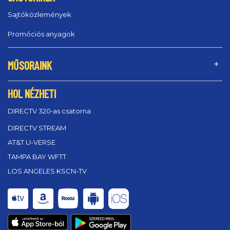
Sajtóközlemények
Promóciós anyagok
MŰSORAINK
HOL NÉZHETI
DIRECTV 320‑as csatorna
DIRECTV STREAM
AT&T U-VERSE
TAMPA BAY WFTT
LOS ANGELES KSCN-TV