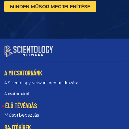
MINDEN MŰSOR MEGJELENÍTÉSE
A MI CSATORNÁNK
A Scientology Network bemutatkozása
A csatornáról
ÉLŐ TÉVÉADÁS
Műsorbeosztás
SAJTÓHÍREK