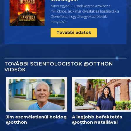
Nincs egyedül. Csatlakozzon azokhoz a
milliókhoz, akik már olvasták és használták a
Dianeticset,
hogy átvegyék az életük
irányítását.
További adatok
TOVÁBBI SCIENTOLOGISTOK @OTTHON
VIDEÓK
Jim eszméletlenül boldog
A legjobb befektetés
@otthon
@otthon Nataliával