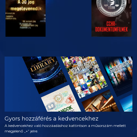
MŰSORNÉZÉS
A SOROZAT
RÉSZEI
Gyors hozzáférés a kedvencekhez
A kedvencekhez való hozzáadáshoz kattintson a műsorszám mellett
megjelenő „+” jelre.