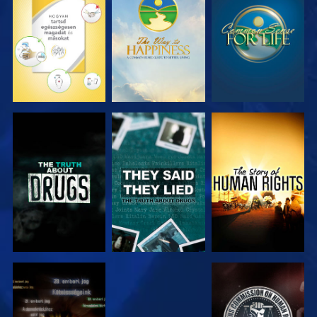
MŰSORNÉZÉS
MŰSORNÉZÉS
MŰSORNÉZÉS
MŰSORNÉZÉS
MŰSORNÉZÉS
MŰSORNÉZÉS
MŰSORNÉZÉS
MŰSORNÉZÉS
MŰSORNÉZÉS