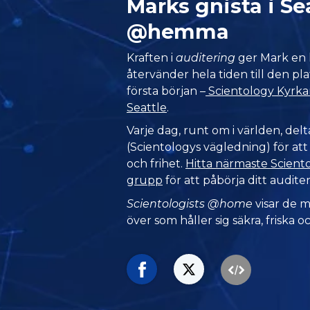
Marks gnista i Se
@hemma
Kraften i
auditering
ger Mark en l
återvänder hela tiden till den pl
första början –
Scientology Kyrkan
Seattle
.
Varje dag, runt om i världen, del
(Scientologys vägledning) för at
och frihet.
Hitta närmaste Sciento
grupp
för att påbörja ditt audite
Scientologists @home
visar de 
över som håller sig säkra, friska oc