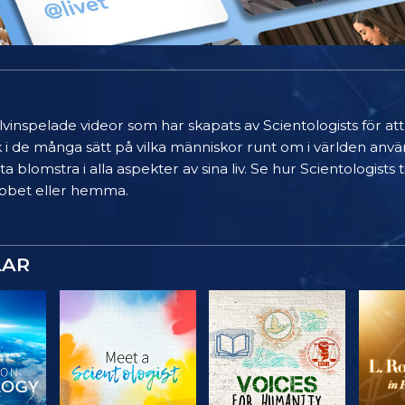
älvinspelade videor som har skapats av Scientologists för at
k i de många sätt på vilka människor runt om i världen anvä
a blomstra i alla aspekter av sina liv. Se hur Scientologists
 jobbet eller hemma.
LAR