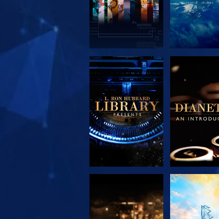
UTFORSKA
UTFORS
SERIEN
SERIE
UTFORSKA
TITTA
SERIEN