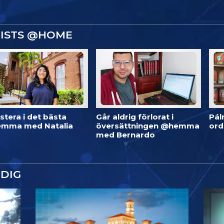
GISTS @HOME
stera i det bästa
Går aldrig förlorat i
Pál
mma med Natalia
översättningen @hemma
or
med Bernardo
DIG