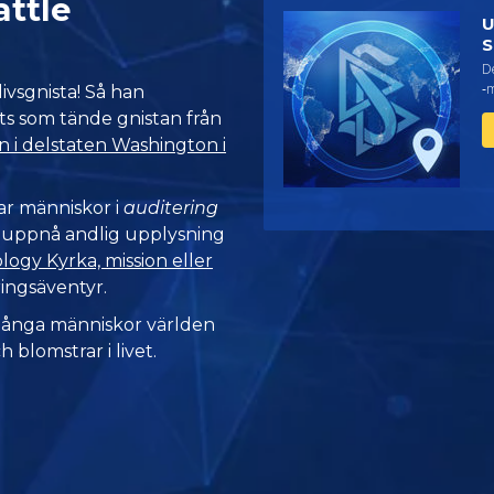
attle
U
S
De
‑m
ivsgnista! Så han
ats som tände gnistan från
 i delstaten Washington i
tar människor i
auditering
t uppnå andlig upplysning
logy Kyrka, mission eller
ringsäventyr.
många människor världen
h blomstrar i livet.