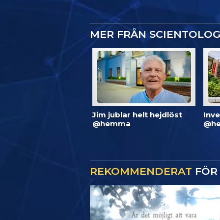
MER FRÅN SCIENTOLO
Jim jublar helt hejdlöst
Inve
@hemma
@he
REKOMMENDERAT
FÖR 