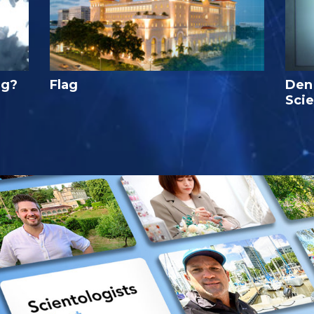
ig?
Flag
Den
Sci