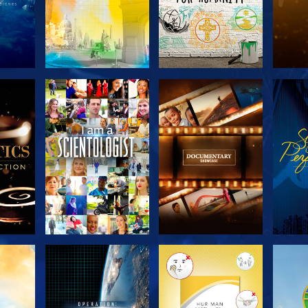
KA
UTFORSKA
UTFORSKA
U
N
SERIEN
SERIEN
UTFORSKA
UTFORSKA
U
SERIEN
SERIEN