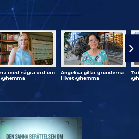
ma med några ord om
Angelica gillar grunderna
To
d @hemma
i livet @hemma
@h