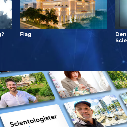
g?
Flag
Den
Sci