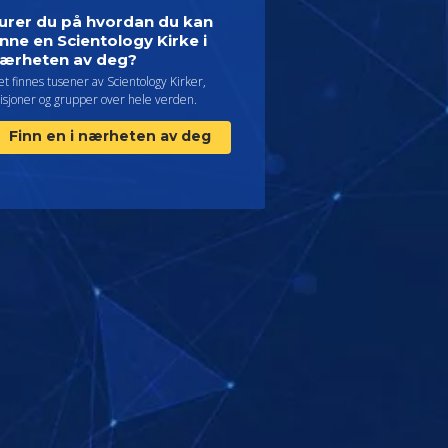
urer du på hvordan du kan
inne en Scientology Kirke i
ærheten av deg?
t finnes tusener av Scientology Kirker,
isjoner og grupper over hele verden.
Finn en i nærheten av deg