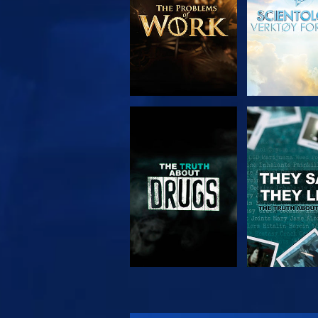
SE
SE