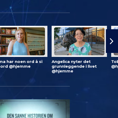
ma har noen ord å si
Angelica nyter det
To
 ord @hjemme
grunnleggende i livet
@h
@hjemme