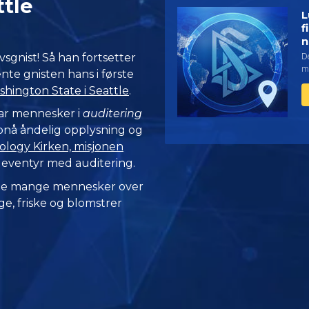
ttle
L
f
n
De
vsgnist! Så han fortsetter
m
nte gnisten hans i første
hington State i Seattle
.
tar mennesker i
auditering
ppnå åndelig opplysning og
logy Kirken, misjonen
 eventyr med auditering.
 de mange mennesker over
e, friske og blomstrer