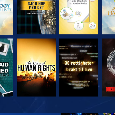
SE
SE