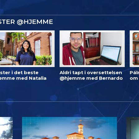
ISTER @HJEMME
ster i det beste
Aldri tapt i oversettelsen
Pál
emme med Natalia
@hjemme med Bernardo
om