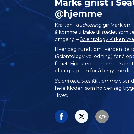
Marks gnist i Sea
@hjemme
Kraften i
auditering
gir Mark en li
å komme tilbake til stedet som te
omgang –
Scientology Kirken Was
Hver dag rundt om i verden del
(Scientology veiledning) for å o
frihet.
Finn den nærmeste Sciento
eller gruppen
for å begynne ditt
Scientologister @hjemme
viser
hele kloden som holder seg trygg
i livet.