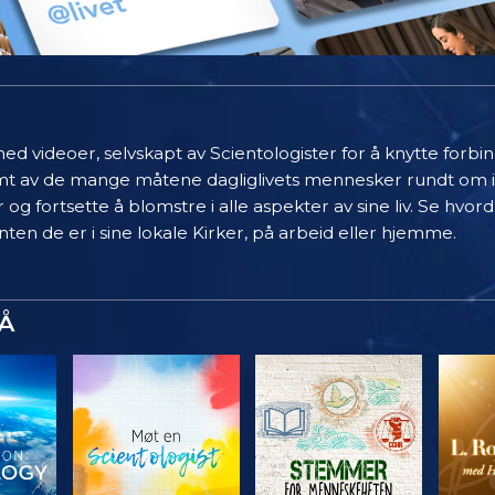
ed videoer, selvskapt av Scientologister for å knytte forb
limt av de mange måtene dagliglivets mennesker rundt om 
 og fortsette å blomstre i alle aspekter av sine liv. Se hvo
ten de er i sine lokale Kirker, på arbeid eller hjemme.
Å