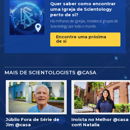
Quer saber como encontrar
uma Igreja de Scientology
perto de si?
Há milhares de Igrejas, missões e grupos de
Scientology por todo o mundo.
Encontre uma próxima
de si
MAIS DE SCIENTOLOGISTS @CASA
Júbilo Fora de Série de
Invista no Melhor @casa
Jim @casa
com Natalia