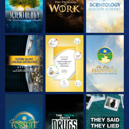
RÉSZEI
RÉSZEI
RÉSZEI
MŰSORNÉZÉS
MŰSORNÉZÉS
MŰSORNÉZÉS
MŰSORNÉZÉS
MŰSORNÉZÉS
MŰSORNÉZÉS