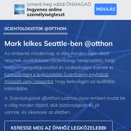
Ismerd meg valódi ÖNMAGAD
Ingyenes online
INDULÁS
személyiségteszt
SCIENTOLOGISTOK @OTTHON
Mark lelkes Seattle‑ben @otthon
Az emberek mindennap, a világ minden táján részt
vesznek
auditálásban
(Scientology tanácsadás), hogy
szellemi megvilágosodást és szabadságot érjenek el.
Keresse meg a legközelebbi Scientology egyházat,
missziót vagy csoportot,
hogy belevágjon az auditálás
kalandjába.
A
Scientologistok @otthon
számos olyan embert mutat be
a világ minden tájáról, akik biztonságban és jól
vannak, és sikeresek az életben.
KERESSE MEG AZ ÖNHÖZ LEGKÖZELEBBI