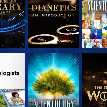
 SERIEN
TITTA
UTFORSKA