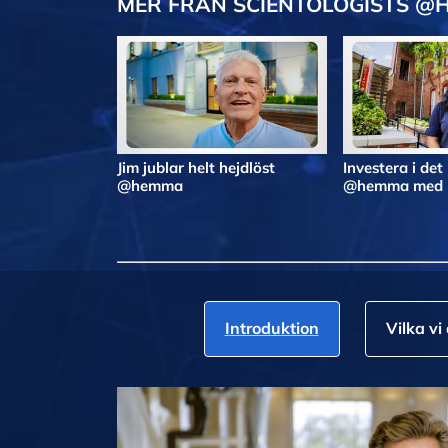
MER FRÅN SCIENTOLOGISTS @
Jim jublar helt hejdlöst
Investera i det
@hemma
@hemma med N
Introduktion
Vilka vi 