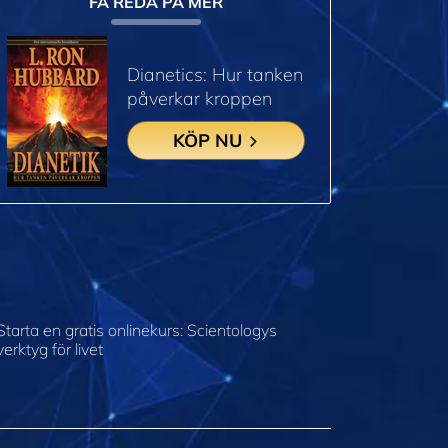
FÅ REDA PÅ MER
Dianetics: Hur tanken
påverkar kroppen
KÖP NU
Starta en gratis onlinekurs: Scientologys
verktyg för livet