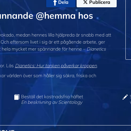
Dela
Publicera
 spännande @hemma hos
vokado, medan hennes lilla hjälpreda är snabb med att
h eftersom livet i sig är ett pågående arbete, ger
et hela mycket mer spännande för henne –
Dianetics
lor. Läs
Dianetics: Hur tanken påverkar kroppen
.
 världen över som håller sig säkra, friska och
Beställ det kostnadsfria häftet
En beskrivning av Scientology