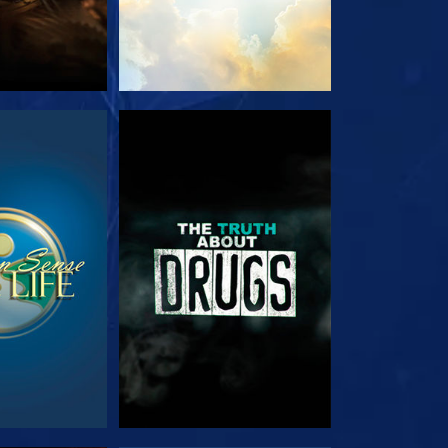
TA
TITTA