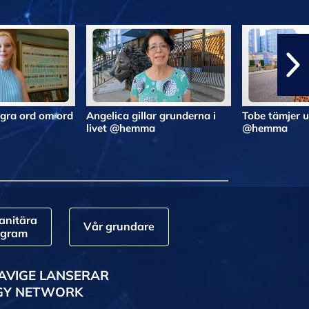
gra ord om ord
Angelica gillar grunderna i
Tobe tämjer 
livet @hemma
@hemma
nitära
Vår grundare
ogram
AVIGE LANSERAR
GY NETWORK