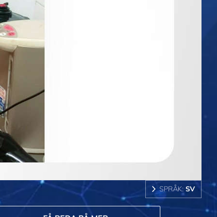
SPRÅK:
SV