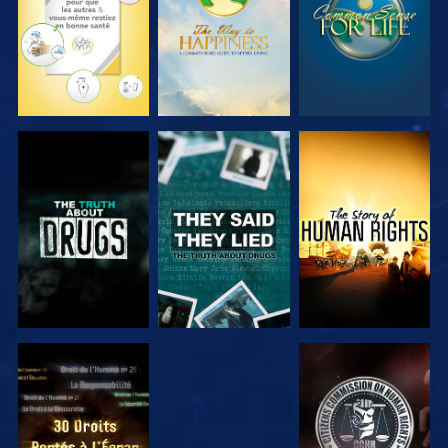
REGARDER
REGARDER
REGARDER
REGARDER
REGARDER
REGARDER