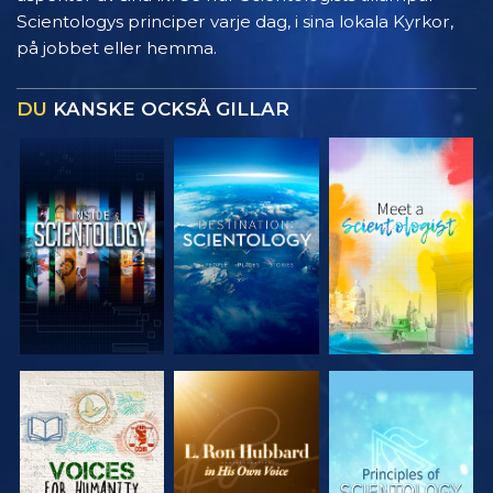
Scientologys principer varje dag, i sina lokala Kyrkor,
på jobbet eller hemma.
DU
KANSKE OCKSÅ GILLAR
UTFORSKA
UTFORSKA
UTFORSKA
SERIEN
SERIEN
SERIEN