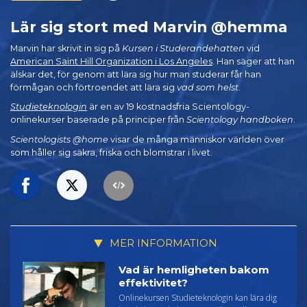
Lär sig stort med Marvin @hemma
Marvin har skrivit in sig på
Kursen i Studerandehatten
vid
American Saint Hill Organization i Los Angeles
. Han säger att han
älskar det, för genom att lära sig hur man studerar får han
förmågan och förtroendet att lära sig
vad som helst
.
Studieteknologin
är en av 19 kostnadsfria Scientology-
onlinekurser baserade på principer från
Scientology handboken
.
Scientologists @home
visar de många människor världen över
som håller sig säkra, friska och blomstrar i livet.
MER INFORMATION
Vad är hemligheten bakom
effektivitet?
Onlinekursen Studieteknologin kan lära dig