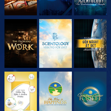
UTFORSKA
UTFORSKA
TITTA
SERIEN
SERIEN
TITTA
TITTA
TITTA