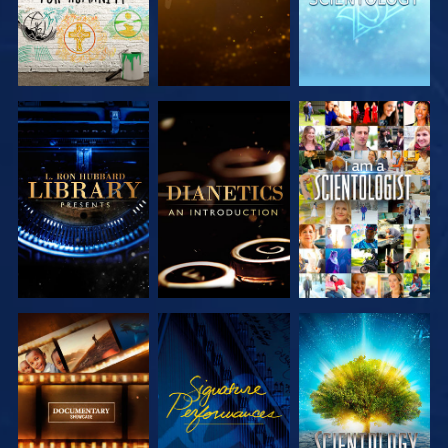
UTFORSKA
UTFORSKA
TITTA
SERIEN
SERIEN
UTFORSKA
TITTA
UTFORSKA
SERIEN
SERIEN